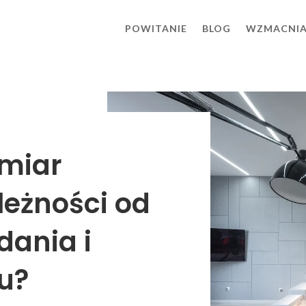
POWITANIE
BLOG
WZMACNI
zmiar
leżności od
dania i
ju?