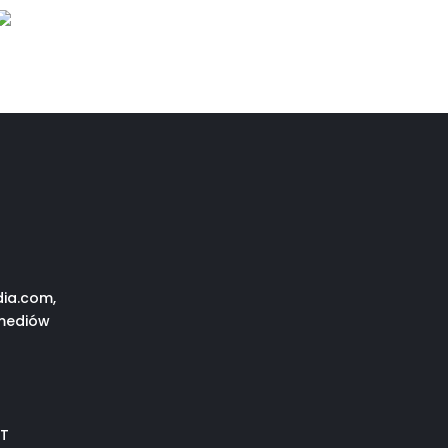
dia.com,
imediów
IT