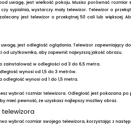
 pod uwagę, jest wielkość pokoju. Musisz porównać rozmiar
zy sypialnia, wystarczy mały telewizor. Telewizor o przekątn
alecany jest telewizor o przekątnej 50 cali lub większej. A
d uwagę, jest odległość oglądania. Telewizor zapewniający 
i od użytkownika, aby zapewnić najwyższą jakość obrazu.
 zainstalować w odległości od 3 do 6,5 metra.
ległość wynosi od 1,5 do 3 metrów.
odległość wynosi od 1 do 1,5 metra.
esz wybrać rozmiar telewizora. Odległość jest pokazana po 
aby mieć pewność, że uzyskasz najlepszy możliwy obraz.
 telewizora
atwo wybrać rozmiar swojego telewizora, korzystając z nastę