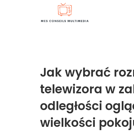
Jak wybrać ro
telewizora w za
odległości oglą
wielkości poko