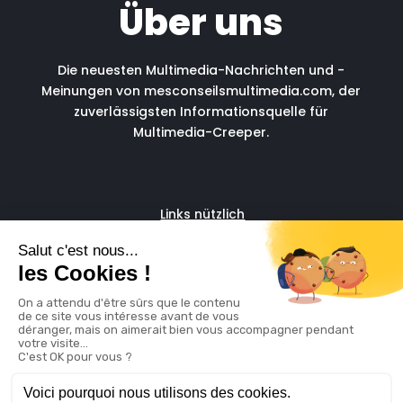
Über uns
Die neuesten Multimedia-Nachrichten und -
Meinungen von mesconseilsmultimedia.com, der
zuverlässigsten Informationsquelle für
Multimedia-Creeper.
Links nützlich
Fascia run
Verwaltungsservice für
digitale Freelancer
© copyright 2024
Rechtliche Hinweise
Cookie
policy