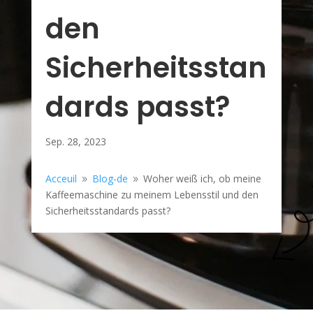
den
Sicherheitsstan
dards passt?
Sep. 28, 2023
Acceuil
Blog-de
Woher weiß ich, ob meine
9
9
Kaffeemaschine zu meinem Lebensstil und den
Sicherheitsstandards passt?