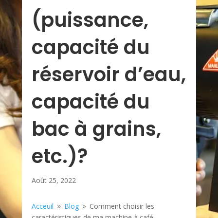
(puissance,
capacité du
réservoir d’eau,
capacité du
bac à grains,
etc.)?
Août 25, 2022
Acceuil
Blog
Comment choisir les
9
9
caractéristiques de ma machine à café