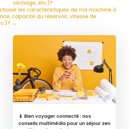
séchage, etc.)?
oisir les caractéristiques de ma machine à
nce, capacité du réservoir, vitesse de
tc.)?
→
📱 Bien voyager connecté : nos
conseils multimédia pour un séjour zen