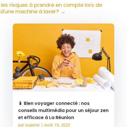
 les risques à prendre en compte lors de
on d'une machine à laver?
→
📱 Bien voyager connecté : nos
conseils multimédia pour un séjour zen
et efficace à La Réunion
par
eugenie
|
Août 19, 2025