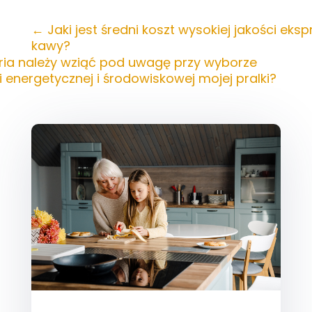
←
Jaki jest średni koszt wysokiej jakości eks
kawy?
eria należy wziąć pod uwagę przy wyborze
 energetycznej i środowiskowej mojej pralki?