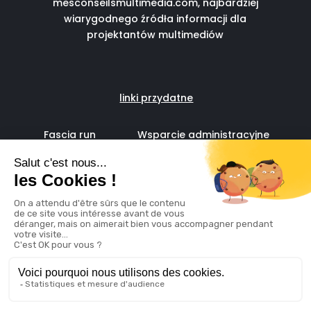
mesconseilsmultimedia.com, najbardziej
wiarygodnego źródła informacji dla
projektantów multimediów
linki przydatne
Fascia run
Wsparcie administracyjne
dla freelancerów IT
© copyright 2024
Nota prawna
Polityka
Cookie
Made with by
Digidatale
& propulsed by