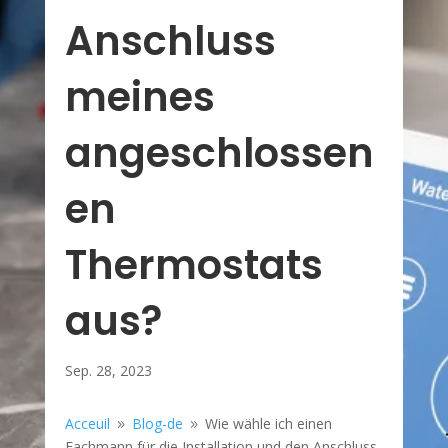
Anschluss
meines
angeschlossen
en
Thermostats
aus?
Sep. 28, 2023
Acceuil
Blog-de
Wie wähle ich einen
9
9
Fachmann für die Installation und den Anschluss