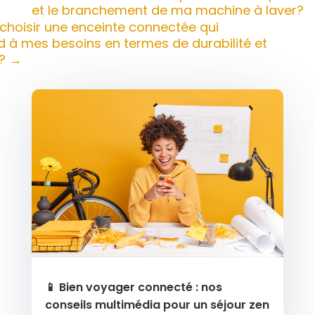
et le branchement de ma machine à laver?
hoisir une enceinte connectée qui
 à mes besoins en termes de durabilité et
?
→
📱 Bien voyager connecté : nos
conseils multimédia pour un séjour zen