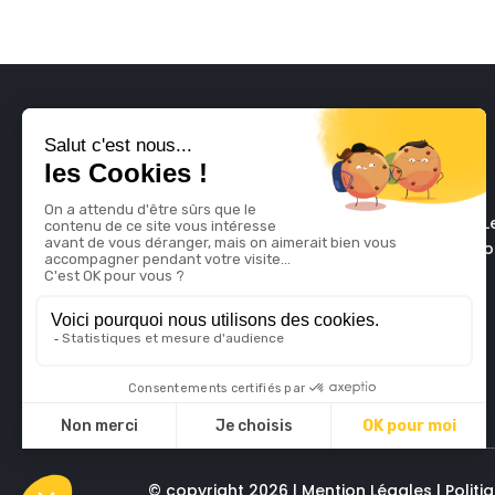
L
mescon
© copyright 2026 |
Mention Légales
|
Polit