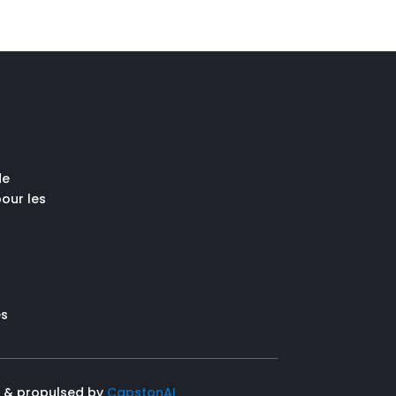
de
our les
es
& propulsed by
CapstonAI